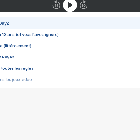
 DayZ
 a 13 ans (et vous l'avez ignoré)
e (littéralement)
im Rayan
 toutes les règles
s les jeux vidéo
us choquant de Rockstar ? - Le scandale BULLY
e plus moche de Steam
du RÊVE tourne au CAUCHEMAR
pendant 8 heures
it… à tort