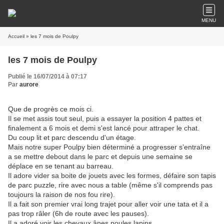
MENU
Accueil
» les 7 mois de Poulpy
les 7 mois de Poulpy
Publié le 16/07/2014 à 07:17
Par
aurore
Que de progrès ce mois ci.
Il se met assis tout seul, puis a essayer la position 4 pattes et
finalement a 6 mois et demi s'est lancé pour attraper le chat.
Du coup lit et parc descendu d'un étage.
Mais notre super Poulpy bien déterminé a progresser s’entraîne
a se mettre debout dans le parc et depuis une semaine se
déplace en se tenant au barreau.
Il adore vider sa boite de jouets avec les formes, défaire son tapis
de parc puzzle, rire avec nous a table (même s'il comprends pas
toujours la raison de nos fou rire).
Il a fait son premier vrai long trajet pour aller voir une tata et il a
pas trop râler (6h de route avec les pauses).
Il a adoré voir les chevaux,ânes,poules,lapins...