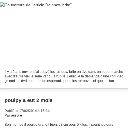
Il y a 2 ans environ,j'ai trouvé les rainbow brite en dvd dans un super marché
avec d'autre vieille série vendu à l'unité 1 euro. A la demande d'une copi-net
,je met les dvd en photo,en espérant que tu les retrouves et que les fan
intéressé les trouve...
poulpy a eut 2 mois
Publié le 17/02/2014 à 15:34
Par
aurore
Bon mon petit poulpy grandit bien, 58 cm pour 5 kilos. Il sourit toujours