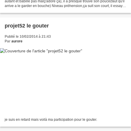
autant et babille pas mal(j'adore ça), il a presque trouvé son pouce(faut qu'il
arrive a le garder en bouche) Niveau préhension,ça suit son court, il essaye
de choper l'escargot...
projet52 le gouter
Publié le 10/02/2014 à 21:43
Par
aurore
je suis en retard mais voilà ma participation pour le gouter.