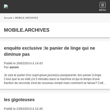
MENU
Accueil
» MOBILE.ARCHIVES
MOBILE.ARCHIVES
enquète exclusive :le panier de linge qui ne
diminue pas
Publié le 26/02/2014 à 14:43
Par
aurore
Je vais te parler d'un sujet grave,jeune(ou pas)parents :ton panier à linge.
Celui que tu as vidé y'a 5 minutes dans la machine et qui le temps d'une
fraction de seconde s'est de nouveau rempli mais comment se faisse? Cette
panière qui te laisse la sensation...
les gigoteuses
Publié le 23/02/2014 à 12:40