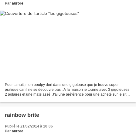
Par
aurore
Pour la nuit, mon poulpy dort dans une gigoteuse que je trouve super
pratique car il ne se découvre pas . A la maison je tourne avec 3 gigoteuses
2 polaires et une matelassé. J'ai une préférence pour une acheté sur le site
Kinousses (les vêtements ne...
rainbow brite
Publié le 21/02/2014 à 10:06
Par
aurore