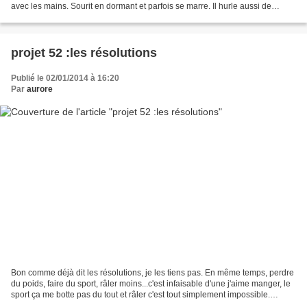
avec les mains. Sourit en dormant et parfois se marre. Il hurle aussi de
fatigue. Aime bien les bras de...
projet 52 :les résolutions
Publié le 02/01/2014 à 16:20
Par
aurore
Bon comme déjà dit les résolutions, je les tiens pas. En même temps, perdre
du poids, faire du sport, râler moins...c'est infaisable d'une j'aime manger, le
sport ça me botte pas du tout et râler c'est tout simplement impossible.
Comment je tyrannise...