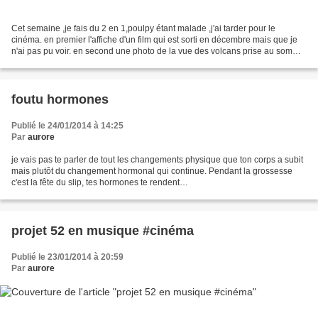
Cet semaine ,je fais du 2 en 1,poulpy étant malade ,j'ai tarder pour le
cinéma. en premier l'affiche d'un film qui est sorti en décembre mais que je
n'ai pas pu voir. en second une photo de la vue des volcans prise au sommet
du puy de dôme.
foutu hormones
Publié le 24/01/2014 à 14:25
Par
aurore
je vais pas te parler de tout les changements physique que ton corps a subit
mais plutôt du changement hormonal qui continue. Pendant la grossesse
c'est la fête du slip, tes hormones te rendent
irascible,capricieuse,exalté,pleureuse bref tu es bipolaire...
projet 52 en musique #cinéma
Publié le 23/01/2014 à 20:59
Par
aurore