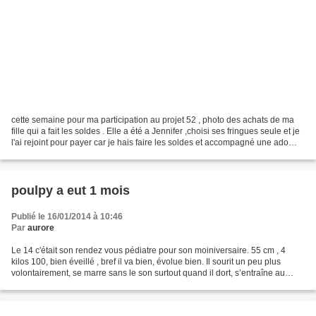
cette semaine pour ma participation au projet 52 , photo des achats de ma
fille qui a fait les soldes . Elle a été a Jennifer ,choisi ses fringues seule et je
l'ai rejoint pour payer car je hais faire les soldes et accompagné une ado
faire les soldes...
poulpy a eut 1 mois
Publié le 16/01/2014 à 10:46
Par
aurore
Le 14 c'était son rendez vous pédiatre pour son moiniversaire. 55 cm , 4
kilos 100, bien éveillé , bref il va bien, évolue bien. Il sourit un peu plus
volontairement, se marre sans le son surtout quand il dort, s’entraîne au
vocalise , tape un peu plus...