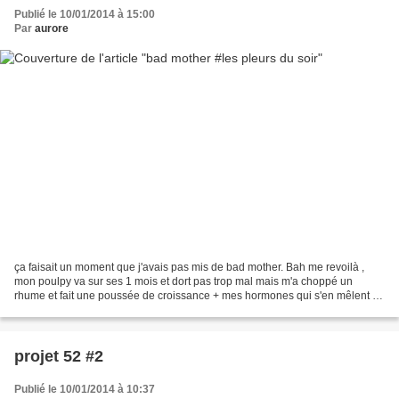
Publié le 10/01/2014 à 15:00
Par
aurore
ça faisait un moment que j'avais pas mis de bad mother. Bah me revoilà ,
mon poulpy va sur ses 1 mois et dort pas trop mal mais m'a choppé un
rhume et fait une poussée de croissance + mes hormones qui s'en mêlent -
>combo gagnant j'ai craqué. Hier soir...
projet 52 #2
Publié le 10/01/2014 à 10:37