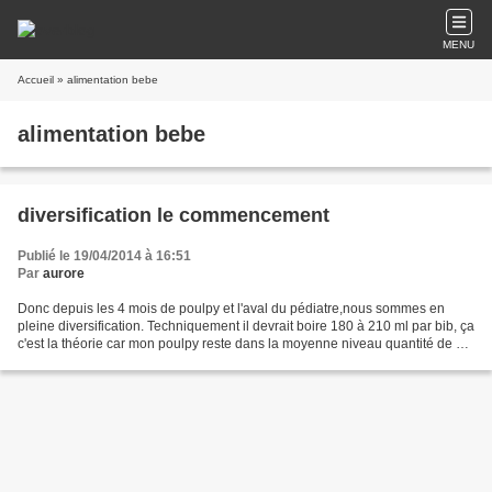
MENU
Accueil
» alimentation bebe
alimentation bebe
diversification le commencement
Publié le 19/04/2014 à 16:51
Par
aurore
Donc depuis les 4 mois de poulpy et l'aval du pédiatre,nous sommes en
pleine diversification. Techniquement il devrait boire 180 à 210 ml par bib, ça
c'est la théorie car mon poulpy reste dans la moyenne niveau quantité de bib
et ne veut pas augmenter...